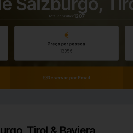
e Salzburgo, Tiro
1207
Preço por pessoa
1395€
Reservar por Email
rgo, Tirol & Baviera