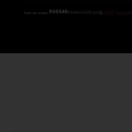
996546
Desenvolvido por
©
2025 VerticalT