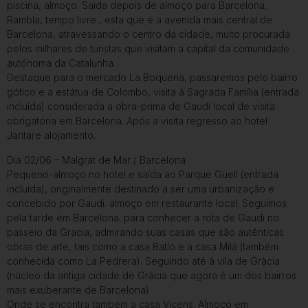
piscina, almoço. Saida depois de almoço para Barcelona,
Rambla, tempo livre , esta que é a avenida mais central de
Barcelona, atravessando o centro da cidade, muito procurada
pelos milhares de turistas que visitam a capital da comunidade
autónoma da Catalunha.
Destaque para o mercado La Boqueria, passaremos pelo bairro
gótico e a estátua de Colombo, visita à Sagrada Família (entrada
incluída) considerada a obra-prima de Gaudi local de visita
obrigatória em Barcelona. Após a visita regresso ao hotel
Jantare alojamento.
Dia 02/06 – Malgrat de Mar / Barcelona
Pequeno-almoço no hotel e saída ao Parque Güell (entrada
incluída), originalmente destinado a ser uma urbanização e
concebido por Gaudi. almoço em restaurante local. Seguimos
pela tarde em Barcelona. para conhecer a rota de Gaudi no
passeio da Gracia, admirando suas casas que são autênticas
obras de arte, tais como a casa Batló e a casa Milà (também
conhecida como La Pedrera). Seguindo até à vila de Gràcia
(núcleo da antiga cidade de Gràcia que agora é um dos bairros
mais exuberante de Barcelona)
Onde se encontra também a casa Vicens. Almoço em