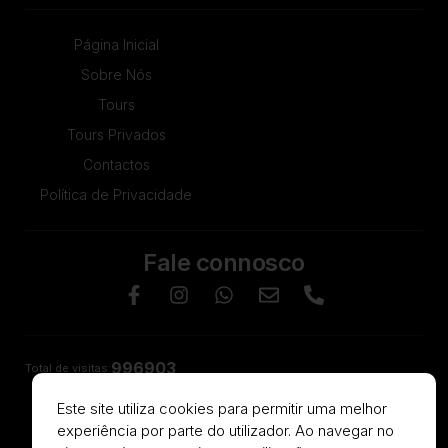
Página Inicial
Sobre Nós
Tours
Tours Privados
Contactos
Política de Privacidade
Fale connosco
996903
Desenvolvido por
©
2025 VerticalTur
— Desenvolvido por
Este site utiliza cookies para permitir uma melhor
experiência por parte do utilizador. Ao navegar no