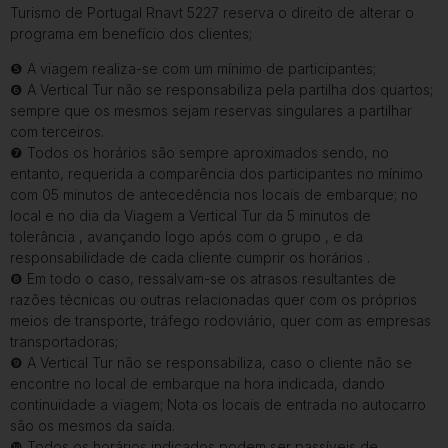
Turismo de Portugal Rnavt 5227 reserva o direito de alterar o
programa em benefício dos clientes;
❺ A viagem realiza-se com um mínimo de participantes;
❻ A Vertical Tur não se responsabiliza pela partilha dos quartos;
sempre que os mesmos sejam reservas singulares a partilhar
com terceiros.
❼ Todos os horários são sempre aproximados sendo, no
entanto, requerida a comparência dos participantes no mínimo
com 05 minutos de antecedência nos locais de embarque; no
local e no dia da Viagem a Vertical Tur da 5 minutos de
tolerância , avançando logo após com o grupo , e da
responsabilidade de cada cliente cumprir os horários .
❽ Em todo o caso, ressalvam-se os atrasos resultantes de
razões técnicas ou outras relacionadas quer com os próprios
meios de transporte, tráfego rodoviário, quer com as empresas
transportadoras;
❾ A Vertical Tur não se responsabiliza, caso o cliente não se
encontre no local de embarque na hora indicada, dando
continuidade a viagem; Nota os locais de entrada no autocarro
são os mesmos da saída.
❿ Todos os horários indicados podem ser passíveis de