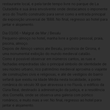
restaurante local, e pela tarde tempo livre no parque de La
Ciutadella e sua área envolvente onde destacamos o imponente
arco do Triunfo construído para servir como a entrada principal
da exposição universal de 1888. No final, regresso ao hotel para
jantar e alojamento.
Dia 03/06 – Malgrat de Mar / Besalu
Pequeno-almoço no hotel, manha livre a gosto pessoal, praia,
piscina, almoço.
Depois de Almoço vamos ate Besalu, província de Girona, é
uma monumental exibição do mundo medieval catalão.
Como é possível observar em inúmeros cantos, as ruas e
fachadas empedradas são o principal símbolo de identidade de
seu núcleo urbano, rico patrimônio medieval aproxima o viajante
de construções civis e religiosas, e até de vestígios do bairro
sefardi que existiu na Idade Média nesta localidade, a ponte
românica do século XII que atravessa o rio Fluvià, o edifício da
Cùria Real, destinado à administração da justiça, e a residência
dos Cornellà, onde se observa uma galeria com pórtico
românico, e muito mais a ver. No final, regresso ao hotel para
jantar e alojamento.