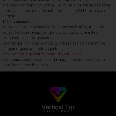
alteração por parte da Vertical Tur, ou seja, as alterações serão
informadas com a devida antecedência até 24 horas antes da
viagem.
11: Cancelamentos :
Valores não reembolsáveis : Reservas em Hotéis , transportes ,
Guias , Parques temáticos , Barcos ou outros que estejam
estipulados nos programas .
Decreto-Lei n.º 17/2018 Artigo 25.º Rescisão do contrato de
viagem organizada pelo viajante
https://dre.pt/application/conteudo/114832293
Não comparecendo no local da viagem ou horário certo de
igual forma , perde o valor
Vertical Tur
RNAVT 5227