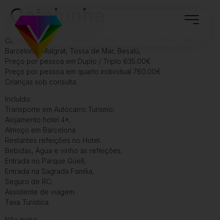
Catalunha
Catalunha 2026, de 30/05 a 05/06, Férias, Sol, Praia, Cultura.
Barcelona, Malgrat, Tossa de Mar, Besalú,
Preço por pessoa em Duplo / Triplo 635.00€
Preço por pessoa em quarto individual 760.00€
Crianças sob consulta
Incluído:
Transporte em Autocarro Turismo;
Alojamento hotel 4*,
Almoço em Barcelona
Restantes refeições no Hotel.
Bebidas, Água e vinho às refeições.
Entrada no Parque Güell,
Entrada na Sagrada Família,
Seguro de RC;
Assistente de viagem.
Taxa Turistica
Não Inclui: