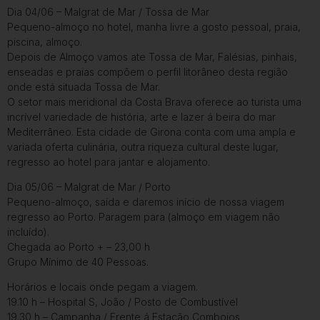
Dia 04/06 – Malgrat de Mar / Tossa de Mar
Pequeno-almoço no hotel, manha livre a gosto pessoal, praia,
piscina, almoço.
Depois de Almoço vamos ate Tossa de Mar, Falésias, pinhais,
enseadas e praias compõem o perfil litorâneo desta região
onde está situada Tossa de Mar.
O setor mais meridional da Costa Brava oferece ao turista uma
incrível variedade de história, arte e lazer á beira do mar
Mediterrâneo. Esta cidade de Girona conta com uma ampla e
variada oferta culinária, outra riqueza cultural deste lugar,
regresso ao hotel para jantar e alojamento.
Dia 05/06 – Malgrat de Mar / Porto
Pequeno-almoço, saída e daremos início de nossa viagem
regresso ao Porto. Paragem para (almoço em viagem não
incluído).
Chegada ao Porto + – 23,00 h
Grupo Mínimo de 40 Pessoas.
Horários e locais onde pegam a viagem.
19.10 h – Hospital S, João / Posto de Combustível
19.30 h – Campanha / Frente á Estação Comboios